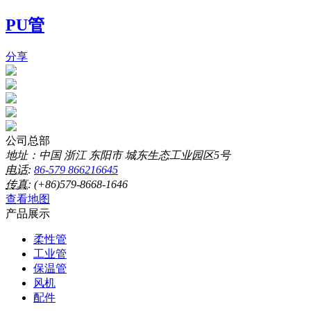
PU管
分享
公司总部
地址：中国 浙江 东阳市 城东生态工业园区5号
电话:
86-579 866216645
传真:
(+86)579-8668-1646
查看地图
产品展示
柔性管
工业管
保温管
风机
配件