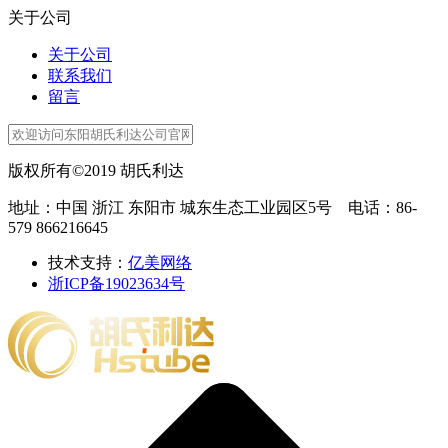
关于公司
关于公司
联系我们
留言
版权所有©2019 胡氏利达
地址：中国 浙江 东阳市 城东生态工业园区5号 电话：86-
579 866216645
技术支持：
亿美网络
浙ICP备19023634号