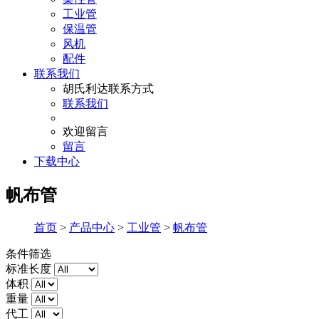
工业管
保温管
风机
配件
联系我们
胡氏利达联系方式
联系我们
欢迎留言
留言
下载中心
帆布管
首页
>
产品中心
>
工业管
>
帆布管
条件筛选
标准长度
体积
重量
代工