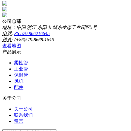
公司总部
地址：中国 浙江 东阳市 城东生态工业园区5号
电话:
86-579 866216645
传真:
(+86)579-8668-1646
查看地图
产品展示
柔性管
工业管
保温管
风机
配件
关于公司
关于公司
联系我们
留言