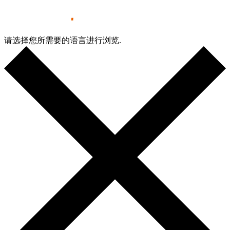
请选择您所需要的语言进行浏览.