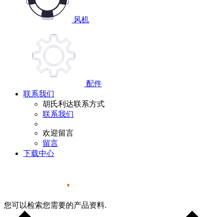
风机
配件
联系我们
胡氏利达联系方式
联系我们
欢迎留言
留言
下载中心
您可以检索您需要的产品资料.