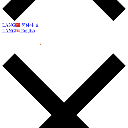
LANG
简体中文
LANG
English